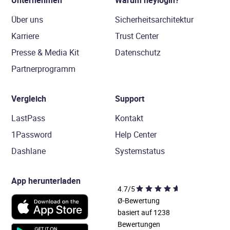
Unternehmen
Warum heylogin?
Über uns
Sicherheitsarchitektur
Karriere
Trust Center
Presse & Media Kit
Datenschutz
Partnerprogramm
Vergleich
Support
LastPass
Kontakt
1Password
Help Center
Dashlane
Systemstatus
App herunterladen
4.7/5
Ø-Bewertung
basiert auf 1238
Bewertungen