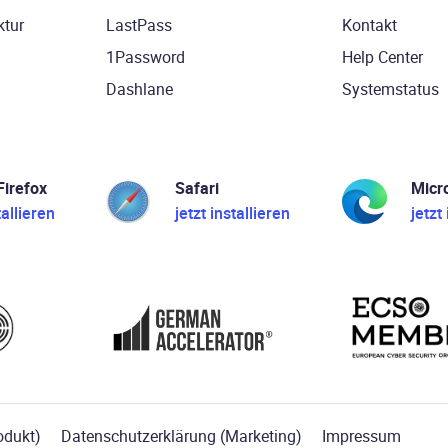
ktur
LastPass
Kontakt
1Password
Help Center
Dashlane
Systemstatus
Firefox
Safari
Micr
tallieren
jetzt installieren
jetzt
odukt)
Datenschutzerklärung (Marketing)
Impressum